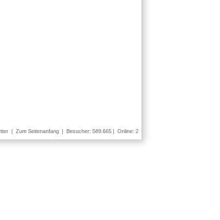
tter
|
Zum Seitenanfang
| Besucher: 589.665 | Online: 2